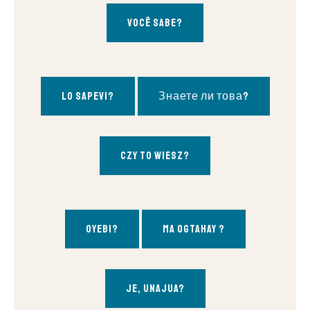
Você sabe?
Lo sapevi?
Знаете ли това?
Czy to wiesz?
Oyebi?
Ma ogtahay ?
Je, unajua?