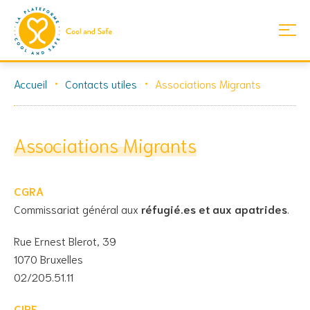
Skip
Accueil
Contacts utiles
Associations Migrants
to
content
Associations Migrants
CGRA
Commissariat général aux
réfugié.es et aux apatrides
.
Rue Ernest Blerot, 39
1070 Bruxelles
02/205.51.11
CIRE