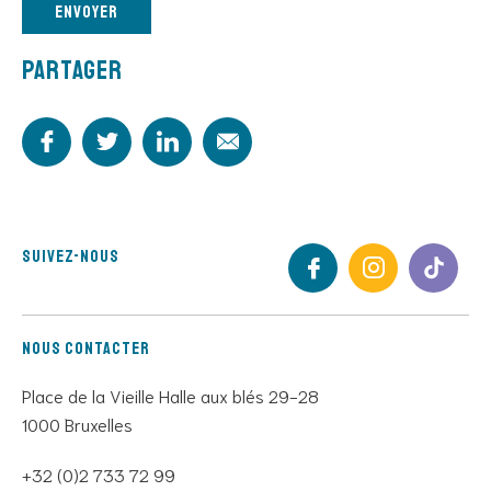
laisser
ce
Partager
champ
vide.
Suivez-nous
Nous contacter
Place de la Vieille Halle aux blés 29-28
1000 Bruxelles
+32 (0)2 733 72 99