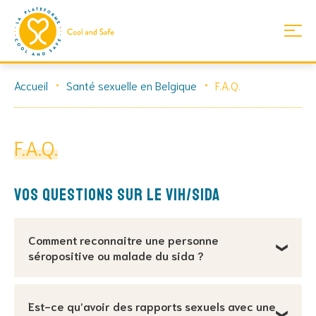
Skip
Accueil
Santé sexuelle en Belgique
F.A.Q.
to
content
F.A.Q.
Vos questions sur le VIH/sida
Comment reconnaitre une personne
séropositive ou malade du sida ?
Il n’est pas possible de savoir si une personne est
Est-ce qu’avoir des rapports sexuels avec une