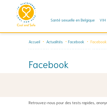
Santé sexuelle en Belgique
VIH
Skip
to
Accueil
Actualités
Facebook
Facebook
content
Facebook
15 mai 2026
🗓️ SEMAINE EUROPÉENNE DE DÉPISTAGE 2026 | C
Retrouvez-nous pour des tests rapides, anonym