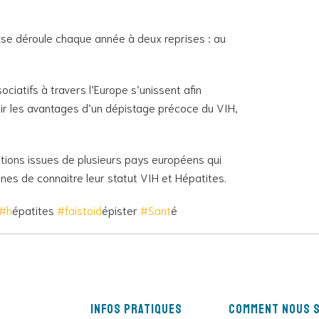
e se déroule chaque année à deux reprises : au
ciatifs à travers l’Europe s’unissent afin
r les avantages d’un dépistage précoce du VIH,
tions issues de plusieurs pays européens qui
nnes de connaitre leur statut VIH et Hépatites.
#h
épatites
#faistoid
épister
#Sant
é
Infos pratiques
Comment nous s