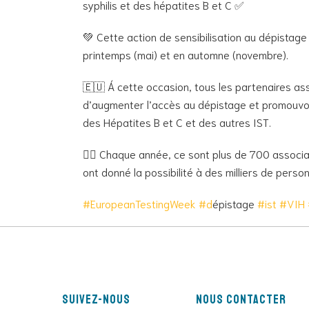
syphilis et des hépatites B et C ✅
💚 Cette action de sensibilisation au dépistag
printemps (mai) et en automne (novembre).
🇪🇺 Á cette occasion, tous les partenaires asso
d’augmenter l’accès au dépistage et promouvoi
des Hépatites B et C et des autres IST.
👌🏼 Chaque année, ce sont plus de 700 associa
ont donné la possibilité à des milliers de perso
#EuropeanTestingWeek
#d
épistage
#ist
#VIH
Suivez-nous
Nous contacter