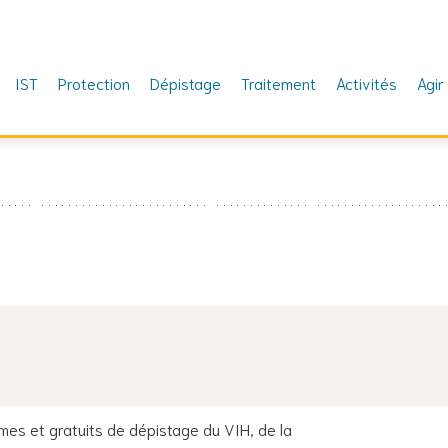
IST
Protection
Dépistage
Traitement
Activités
Agir
’est la semaine prochaine !
es et gratuits de dépistage du VIH, de la