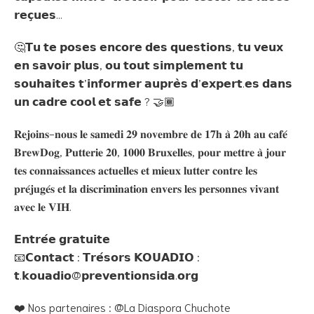
𝗿𝗲𝗰̧𝘂𝗲𝘀…
🤔𝗧𝘂 𝘁𝗲 𝗽𝗼𝘀𝗲𝘀 𝗲𝗻𝗰𝗼𝗿𝗲 𝗱𝗲𝘀 𝗾𝘂𝗲𝘀𝘁𝗶𝗼𝗻𝘀, 𝘁𝘂 𝘃𝗲𝘂𝘅
𝗲𝗻 𝘀𝗮𝘃𝗼𝗶𝗿 𝗽𝗹𝘂𝘀, 𝗼𝘂 𝘁𝗼𝘂𝘁 𝘀𝗶𝗺𝗽𝗹𝗲𝗺𝗲𝗻𝘁 𝘁𝘂
𝘀𝗼𝘂𝗵𝗮𝗶𝘁𝗲𝘀 𝘁’𝗶𝗻𝗳𝗼𝗿𝗺𝗲𝗿 𝗮𝘂𝗽𝗿𝗲̀𝘀 𝗱’𝗲𝘅𝗽𝗲𝗿𝘁.𝗲𝘀 𝗱𝗮𝗻𝘀
𝘂𝗻 𝗰𝗮𝗱𝗿𝗲 𝗰𝗼𝗼𝗹 𝗲𝘁 𝘀𝗮𝗳𝗲 ? 🤝🏾
𝐑𝐞𝐣𝐨𝐢𝐧𝐬-𝐧𝐨𝐮𝐬 𝐥𝐞 𝐬𝐚𝐦𝐞𝐝𝐢 𝟐𝟗 𝐧𝐨𝐯𝐞𝐦𝐛𝐫𝐞 𝐝𝐞 𝟏𝟕𝐡 𝐚̀ 𝟐𝟎𝐡 𝐚𝐮 𝐜𝐚𝐟𝐞́
𝐁𝐫𝐞𝐰𝐃𝐨𝐠, 𝐏𝐮𝐭𝐭𝐞𝐫𝐢𝐞 𝟐𝟎, 𝟏𝟎𝟎𝟎 𝐁𝐫𝐮𝐱𝐞𝐥𝐥𝐞𝐬, 𝐩𝐨𝐮𝐫 𝐦𝐞𝐭𝐭𝐫𝐞 𝐚̀ 𝐣𝐨𝐮𝐫
𝐭𝐞𝐬 𝐜𝐨𝐧𝐧𝐚𝐢𝐬𝐬𝐚𝐧𝐜𝐞𝐬 𝐚𝐜𝐭𝐮𝐞𝐥𝐥𝐞𝐬 𝐞𝐭 𝐦𝐢𝐞𝐮𝐱 𝐥𝐮𝐭𝐭𝐞𝐫 𝐜𝐨𝐧𝐭𝐫𝐞 𝐥𝐞𝐬
𝐩𝐫𝐞́𝐣𝐮𝐠𝐞́𝐬 𝐞𝐭 𝐥𝐚 𝐝𝐢𝐬𝐜𝐫𝐢𝐦𝐢𝐧𝐚𝐭𝐢𝐨𝐧 𝐞𝐧𝐯𝐞𝐫𝐬 𝐥𝐞𝐬 𝐩𝐞𝐫𝐬𝐨𝐧𝐧𝐞𝐬 𝐯𝐢𝐯𝐚𝐧𝐭
𝐚𝐯𝐞𝐜 𝐥𝐞 𝐕𝐈𝐇.
𝗘𝗻𝘁𝗿𝗲́𝗲 𝗴𝗿𝗮𝘁𝘂𝗶𝘁𝗲
📧𝗖𝗼𝗻𝘁𝗮𝗰𝘁 : 𝗧𝗿𝗲́𝘀𝗼𝗿𝘀 𝗞𝗢𝗨𝗔𝗗𝗜𝗢 :
𝘁.𝗸𝗼𝘂𝗮𝗱𝗶𝗼@𝗽𝗿𝗲𝘃𝗲𝗻𝘁𝗶𝗼𝗻𝘀𝗶𝗱𝗮.𝗼𝗿𝗴
❤️ Nos partenaires : @La Diaspora Chuchote