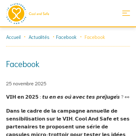
Skip
Accueil
Actualités
Facebook
Facebook
to
content
Facebook
25 novembre 2025
𝗩𝗜𝗛 𝗲𝗻 𝟮𝟬𝟮𝟱 : 𝙩𝙪 𝙚𝙣 𝙚𝙨 𝙤𝙪̀ 𝙖𝙫𝙚𝙘 𝙩𝙚𝙨 𝙥𝙧𝙚́𝙟𝙪𝙜𝙚́𝙨 ? 👀
𝗗𝗮𝗻𝘀 𝗹𝗲 𝗰𝗮𝗱𝗿𝗲 𝗱𝗲 𝗹𝗮 𝗰𝗮𝗺𝗽𝗮𝗴𝗻𝗲 𝗮𝗻𝗻𝘂𝗲𝗹𝗹𝗲 𝗱𝗲
𝘀𝗲𝗻𝘀𝗶𝗯𝗶𝗹𝗶𝘀𝗮𝘁𝗶𝗼𝗻 𝘀𝘂𝗿 𝗹𝗲 𝗩𝗜𝗛, 𝗖𝗼𝗼𝗹 𝗔𝗻𝗱 𝗦𝗮𝗳𝗲 𝗲𝘁 𝘀𝗲𝘀
𝗽𝗮𝗿𝘁𝗲𝗻𝗮𝗶𝗿𝗲𝘀 𝘁𝗲 𝗽𝗿𝗼𝗽𝗼𝘀𝗲𝗻𝘁 𝘂𝗻𝗲 𝘀𝗲́𝗿𝗶𝗲 𝗱𝗲
𝗰𝗮𝗽𝘀𝘂𝗹𝗲𝘀 𝗺𝗶𝗰𝗿𝗼-𝘁𝗿𝗼𝘁𝘁𝗼𝗶𝗿 𝗽𝗼𝘂𝗿 𝘁𝗲𝘀𝘁𝗲𝗿 𝗹𝗲𝘀 𝗶𝗱𝗲́𝗲𝘀