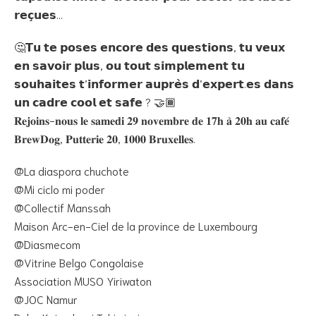
𝗿𝗲𝗰̧𝘂𝗲𝘀…
🤔𝗧𝘂 𝘁𝗲 𝗽𝗼𝘀𝗲𝘀 𝗲𝗻𝗰𝗼𝗿𝗲 𝗱𝗲𝘀 𝗾𝘂𝗲𝘀𝘁𝗶𝗼𝗻𝘀, 𝘁𝘂 𝘃𝗲𝘂𝘅
𝗲𝗻 𝘀𝗮𝘃𝗼𝗶𝗿 𝗽𝗹𝘂𝘀, 𝗼𝘂 𝘁𝗼𝘂𝘁 𝘀𝗶𝗺𝗽𝗹𝗲𝗺𝗲𝗻𝘁 𝘁𝘂
𝘀𝗼𝘂𝗵𝗮𝗶𝘁𝗲𝘀 𝘁’𝗶𝗻𝗳𝗼𝗿𝗺𝗲𝗿 𝗮𝘂𝗽𝗿𝗲̀𝘀 𝗱’𝗲𝘅𝗽𝗲𝗿𝘁.𝗲𝘀 𝗱𝗮𝗻𝘀
𝘂𝗻 𝗰𝗮𝗱𝗿𝗲 𝗰𝗼𝗼𝗹 𝗲𝘁 𝘀𝗮𝗳𝗲 ? 🤝🏾
𝐑𝐞𝐣𝐨𝐢𝐧𝐬-𝐧𝐨𝐮𝐬 𝐥𝐞 𝐬𝐚𝐦𝐞𝐝𝐢 𝟐𝟗 𝐧𝐨𝐯𝐞𝐦𝐛𝐫𝐞 𝐝𝐞 𝟏𝟕𝐡 𝐚̀ 𝟐𝟎𝐡 𝐚𝐮 𝐜𝐚𝐟𝐞́
𝐁𝐫𝐞𝐰𝐃𝐨𝐠, 𝐏𝐮𝐭𝐭𝐞𝐫𝐢𝐞 𝟐𝟎, 𝟏𝟎𝟎𝟎 𝐁𝐫𝐮𝐱𝐞𝐥𝐥𝐞𝐬.
@La diaspora chuchote
@Mi ciclo mi poder
@Collectif Manssah
Maison Arc-en-Ciel de la province de Luxembourg
@Diasmecom
@Vitrine Belgo Congolaise
Association MUSO Yiriwaton
@JOC Namur