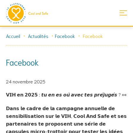
Skip
Accueil
Actualités
Facebook
Facebook
to
content
Facebook
24 novembre 2025
𝗩𝗜𝗛 𝗲𝗻 𝟮𝟬𝟮𝟱 : 𝙩𝙪 𝙚𝙣 𝙚𝙨 𝙤𝙪̀ 𝙖𝙫𝙚𝙘 𝙩𝙚𝙨 𝙥𝙧𝙚́𝙟𝙪𝙜𝙚́𝙨 ? 👀
𝗗𝗮𝗻𝘀 𝗹𝗲 𝗰𝗮𝗱𝗿𝗲 𝗱𝗲 𝗹𝗮 𝗰𝗮𝗺𝗽𝗮𝗴𝗻𝗲 𝗮𝗻𝗻𝘂𝗲𝗹𝗹𝗲 𝗱𝗲
𝘀𝗲𝗻𝘀𝗶𝗯𝗶𝗹𝗶𝘀𝗮𝘁𝗶𝗼𝗻 𝘀𝘂𝗿 𝗹𝗲 𝗩𝗜𝗛, 𝗖𝗼𝗼𝗹 𝗔𝗻𝗱 𝗦𝗮𝗳𝗲 𝗲𝘁 𝘀𝗲𝘀
𝗽𝗮𝗿𝘁𝗲𝗻𝗮𝗶𝗿𝗲𝘀 𝘁𝗲 𝗽𝗿𝗼𝗽𝗼𝘀𝗲𝗻𝘁 𝘂𝗻𝗲 𝘀𝗲́𝗿𝗶𝗲 𝗱𝗲
𝗰𝗮𝗽𝘀𝘂𝗹𝗲𝘀 𝗺𝗶𝗰𝗿𝗼-𝘁𝗿𝗼𝘁𝘁𝗼𝗶𝗿 𝗽𝗼𝘂𝗿 𝘁𝗲𝘀𝘁𝗲𝗿 𝗹𝗲𝘀 𝗶𝗱𝗲́𝗲𝘀