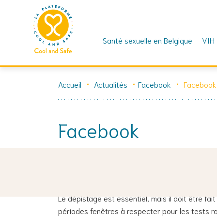
Santé sexuelle en Belgique
VIH
Skip
to
Accueil
Actualités
Facebook
Facebook
content
Facebook
17 juillet 2025
🎯 Vous avez pris un risque pour le VIH, l’hépat
Le dépistage est essentiel, mais il doit être fai
périodes fenêtres à respecter pour les tests ra