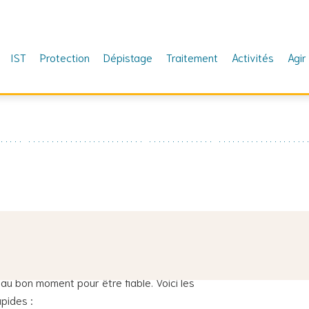
IST
Protection
Dépistage
Traitement
Activités
Agir
ite B/C, la chlamydia ou la gonorrhée ?
t au bon moment pour être fiable. Voici les
pides :