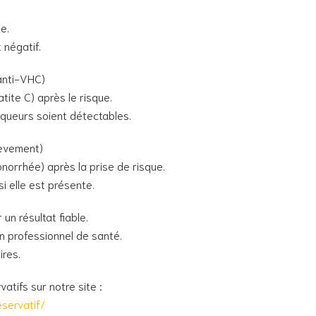
e.
 négatif.
 anti-VHC)
tite C) après le risque.
queurs soient détectables.
lèvement)
onorrhée) après la prise de risque.
i elle est présente.
un résultat fiable.
n professionnel de santé.
ires.
tifs sur notre site :
eservatif/