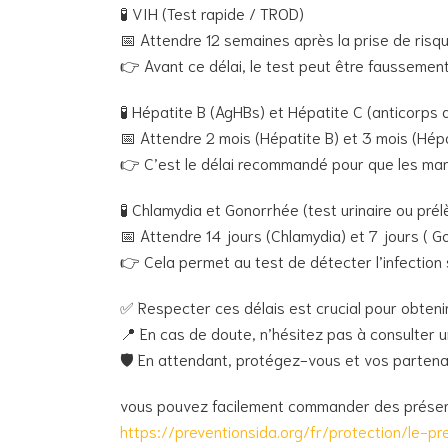
🧪 VIH (Test rapide / TROD)
📅 Attendre 12 semaines après la prise de risqu
👉 Avant ce délai, le test peut être faussement
🧪 Hépatite B (AgHBs) et Hépatite C (anticorps
📅 Attendre 2 mois (Hépatite B) et 3 mois (Hépa
👉 C’est le délai recommandé pour que les mar
🧪 Chlamydia et Gonorrhée (test urinaire ou pré
📅 Attendre 14 jours (Chlamydia) et 7 jours ( G
👉 Cela permet au test de détecter l’infection s
✅ Respecter ces délais est crucial pour obtenir 
📍 En cas de doute, n’hésitez pas à consulter u
🛡️ En attendant, protégez-vous et vos partena
vous pouvez facilement commander des préserva
https://preventionsida.org/fr/protection/le-pr