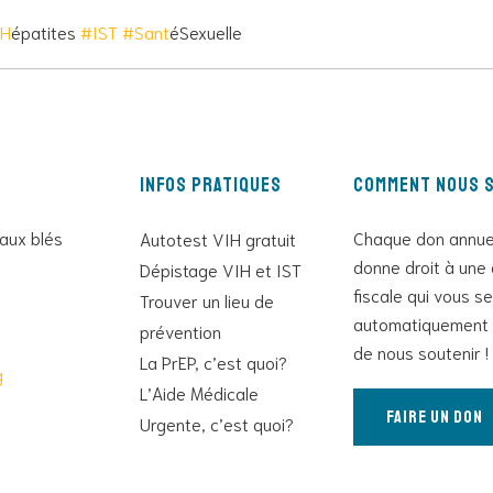
H
épatites
#IST
#Sant
éSexuelle
Infos pratiques
Comment nous s
 aux blés
Chaque don annue
Autotest VIH gratuit
donne droit à une 
Dépistage VIH et IST
fiscale qui vous s
Trouver un lieu de
automatiquement 
prévention
de nous soutenir !
La PrEP, c’est quoi?
g
L’Aide Médicale
Faire un don
Urgente, c’est quoi?