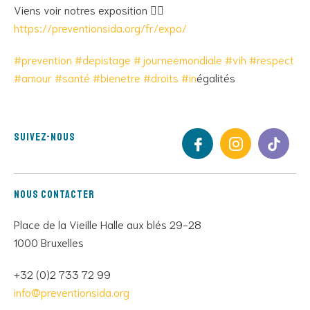
Viens voir notres exposition 👉🏾
https://preventionsida.org/fr/expo/
#prevention
#depistage
#journeemondiale
#vih
#respect
#amour
#sante
́
#bienetre
#droits
#in
égalités
Suivez-nous
Nous contacter
Place de la Vieille Halle aux blés 29-28
1000 Bruxelles
+32 (0)2 733 72 99
info@preventionsida.org