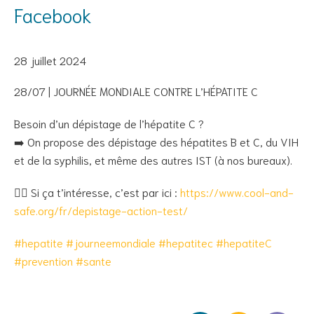
Facebook
28 juillet 2024
28/07 | JOURNÉE MONDIALE CONTRE L’HÉPATITE C
Besoin d’un dépistage de l’hépatite C ?
➡️ On propose des dépistage des hépatites B et C, du VIH
et de la syphilis, et même des autres IST (à nos bureaux).
👍🏾 Si ça t’intéresse, c’est par ici :
https://www.cool-and-
safe.org/fr/depistage-action-test/
#hepatite
#journeemondiale
#hepatitec
#hepatiteC
#prevention
#sante