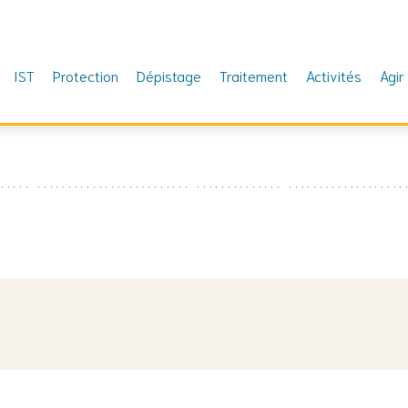
IST
Protection
Dépistage
Traitement
Activités
Agir
ture africaine et afro-descendante pour partager