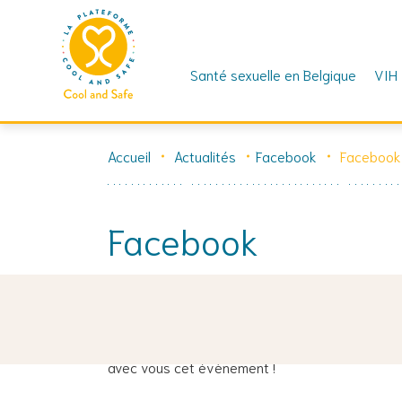
Santé sexuelle en Belgique
VIH
Skip
to
Accueil
Actualités
Facebook
Facebook
content
Facebook
24 janvier 2024
📣 On profite de la Journée Mondiale de la cul
avec vous cet évènement !