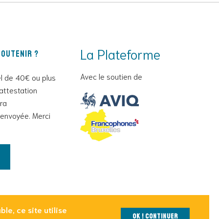
La Plateforme
outenir ?
Avec le soutien de
l de 40€ ou plus
attestation
era
envoyée. Merci
le, ce site utilise
OK ! Continuer