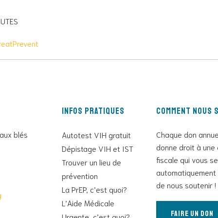
NUTES
reatPrevent
Infos pratiques
Comment nous s
 aux blés
Chaque don annue
Autotest VIH gratuit
donne droit à une 
Dépistage VIH et IST
fiscale qui vous s
Trouver un lieu de
automatiquement 
prévention
de nous soutenir !
La PrEP, c’est quoi?
g
L’Aide Médicale
Faire un don
Urgente, c’est quoi?