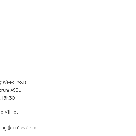
ng Week, nous
ntrum ASBL
à 15h30
le VIH et
sang🩸 prélevée au