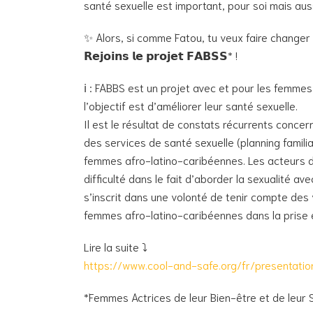
santé sexuelle est important, pour soi mais aus
✨ Alors, si comme Fatou, tu veux faire changer 
𝗥𝗲𝗷𝗼𝗶𝗻𝘀 𝗹𝗲 𝗽𝗿𝗼𝗷𝗲𝘁 𝗙𝗔𝗕𝗦𝗦* !
ℹ️ : FABBS est un projet avec et pour les femmes
l’objectif est d’améliorer leur santé sexuelle.
Il est le résultat de constats récurrents concern
des services de santé sexuelle (planning famili
femmes afro-latino-caribéennes. Les acteurs d
difficulté dans le fait d’aborder la sexualité a
s’inscrit dans une volonté de tenir compte des
femmes afro-latino-caribéennes dans la prise e
Lire la suite ⤵️
https://www.cool-and-safe.org/fr/presentatio
*Femmes Actrices de leur Bien-être et de leur 