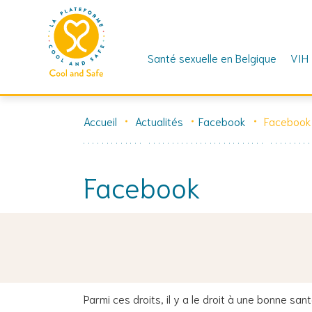
Santé sexuelle en Belgique
VIH
Skip
to
Accueil
Actualités
Facebook
Facebook
content
Facebook
7 mars 2023
🪧 Demain, c’est la 𝗝𝗼𝘂𝗿𝗻𝗲́𝗲 𝗠𝗼𝗻𝗱𝗶𝗮𝗹𝗲 𝗱𝗲 𝗟𝘂
Parmi ces droits, il y a le droit à une bonne san