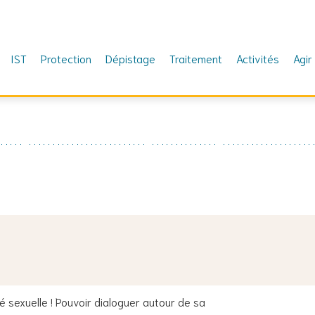
IST
Protection
Dépistage
Traitement
Activités
Agir
𝘁𝗲 𝗽𝗼𝘂𝗿 𝗹𝗲𝘀 𝗱𝗿𝗼𝗶𝘁𝘀 𝗱𝗲𝘀 𝗳𝗲𝗺𝗺𝗲𝘀 ‼️
té sexuelle ! Pouvoir dialoguer autour de sa