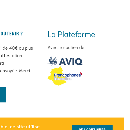
La Plateforme
outenir ?
Avec le soutien de
l de 40€ ou plus
attestation
era
envoyée. Merci
le, ce site utilise