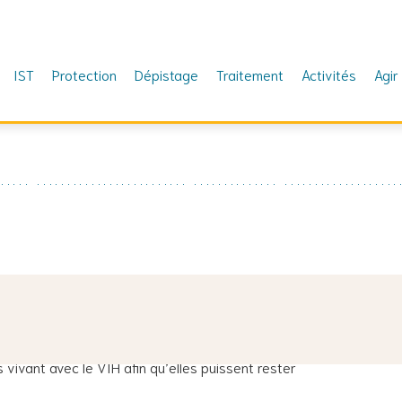
IST
Protection
Dépistage
Traitement
Activités
Agir
pital Érasme et diacre à l’église baptiste « La
s vivant avec le VIH afin qu’elles puissent rester