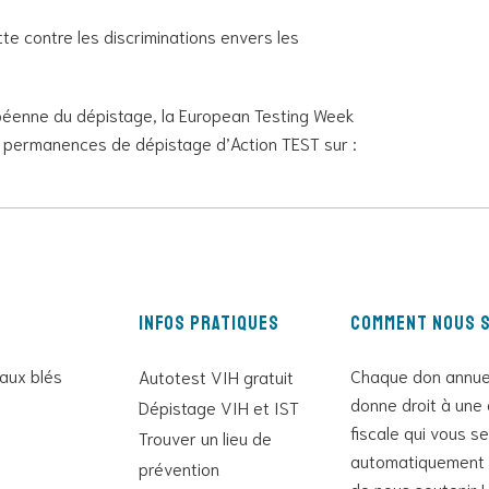
tte contre les discriminations envers les
ropéenne du dépistage, la European Testing Week
s permanences de dépistage d’Action TEST sur :
Infos pratiques
Comment nous s
 aux blés
Chaque don annue
Autotest VIH gratuit
donne droit à une 
Dépistage VIH et IST
fiscale qui vous s
Trouver un lieu de
automatiquement 
prévention
de nous soutenir !