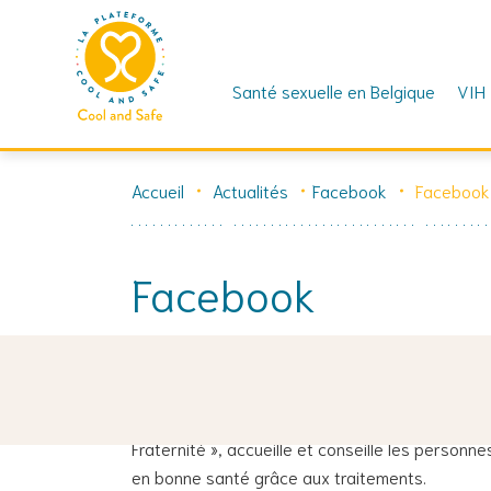
Santé sexuelle en Belgique
VIH
Skip
to
Accueil
Actualités
Facebook
Facebook
content
Facebook
20 novembre 2022
🤗 Découvrez comment Christian, infirmier à l’hô
Fraternité », accueille et conseille les personne
en bonne santé grâce aux traitements.