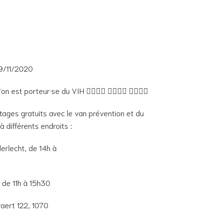
09/11/2020
 porteur·se du VIH 👩‍❤️‍💋‍👨 👩‍❤️‍💋‍👩 👨‍❤️‍💋‍👨
ages gratuits avec le van prévention et du
à différents endroits :
erlecht, de 14h à
, de 11h à 15h30
vaert 122, 1070