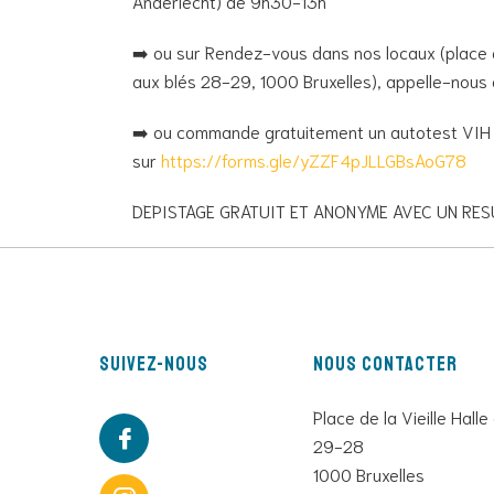
Anderlecht) de 9h30-13h
➡️ ou sur Rendez-vous dans nos locaux (place de
aux blés 28-29, 1000 Bruxelles), appelle-nou
➡️ ou commande gratuitement un autotest VIH à
sur
https://forms.gle/yZZF4pJLLGBsAoG78
DEPISTAGE GRATUIT ET ANONYME AVEC UN RES
Suivez-nous
Nous contacter
Place de la Vieille Halle
29-28
1000 Bruxelles