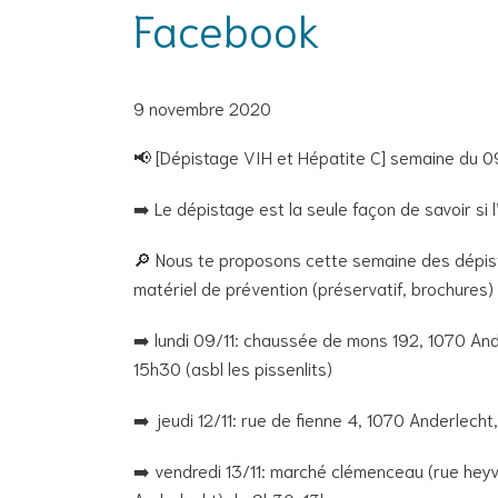
Facebook
9 novembre 2020
📢 [Dépistage VIH et Hépatite C] semaine du 
➡️ Le dépistage est la seule façon de savoir si l’on est
🔎 Nous te proposons cette semaine des dépist
matériel de prévention (préservatif, brochures) 
➡️ lundi 09/11: chaussée de mons 192, 1070 And
15h30 (asbl les pissenlits)
➡️ jeudi 12/11: rue de fienne 4, 1070 Anderlecht
➡️ vendredi 13/11: marché clémenceau (rue hey