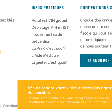
Infos pratiques
Comment nous s
 aux blés
Chaque don annue
Autotest VIH gratuit
donne droit à une 
Dépistage VIH et IST
fiscale qui vous s
Trouver un lieu de
automatiquement 
prévention
de nous soutenir !
La PrEP, c’est quoi?
g
L’Aide Médicale
Faire un don
Urgente, c’est quoi?
Afin de rendre votre visite encore plus agréab
des cookies.
En consultant notre site, vous acceptez nos cookies.
modifier les paramètres des cookies à tout moment
Conditions Générales d’Utilisation
Mentions légales
Politique d’