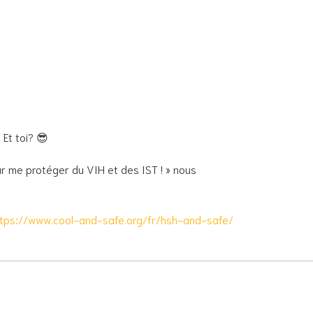
 Et toi? 😎
our me protéger du VIH et des IST ! » nous
ttps://www.cool-and-safe.org/fr/hsh-and-safe/