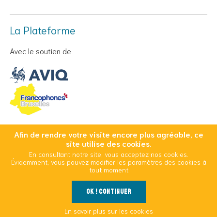
La Plateforme
Avec le soutien de
Afin de rendre votre visite encore plus agréable, ce
© Copyright 2026 Cool And Safe - Tous droits réservés
site utilise des cookies.
En consultant notre site, vous acceptez nos cookies.
Conditions Générales d’Utilisation
Mentions légales
Évidemment, vous pouvez modifier les paramètres des cookies à
Politique d’utilisation des cookies
tout moment
OK ! Continuer
Outils
En savoir plus sur les cookies
La Plateforme
Vivre avec le VIH